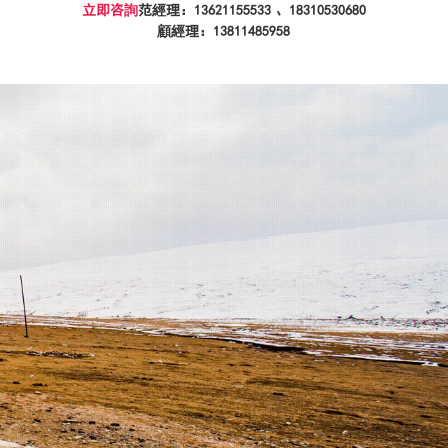
立即咨詢
范經理：13621155533 、
顧經理：13811485958
行業應用案例
新聞中心
聯系我們