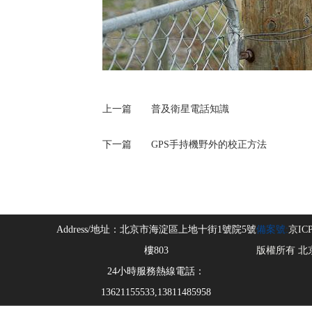
上一篇
普及衛星電話知識
下一篇
GPS手持機野外的校正方法
Address/地址：
北京市海淀區上地十街1號院5號
備案號:
京ICP
版權所有 北
24小時服務熱線電話：
13621155533,13811485958