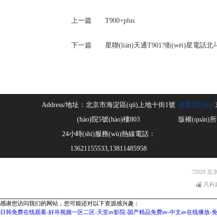
上一篇
T900+plus
下一篇
星聯(lián)天通T901?衛(wèi)星電話北
Address/地址：
北京市海淀區(qū)上地十街1號
備案號(hào):
版權(quán
24小時(shí)服務(wù)熱線電話：
13621155533,13811485958
?2020 
凡科
感谢您访问我们的网站，您可能还对以下资源感兴趣：
日韩免费在线观看-好吊视频一区二区-天堂av影院-国产精品免费av-中文av在线播放-