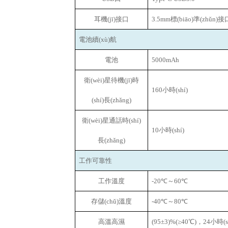
耳機(jī)接口
3.5mm
標(biāo)準(zhǔn)接
電池續(xù)航
電池
5000mAh
衛(wèi)星待機(jī)時
160
小時(shí)
(shí)長(zhǎng)
衛(wèi)星通話時(shí)
10
小時(shí)
長(zhǎng)
工作可靠性
工作溫度
-20
℃～60℃
存儲(chǔ)溫度
-40
℃～80℃
高溫高濕
(95
±3)%(≥40℃)，24小時(s