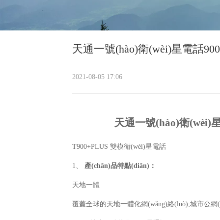
天通一號(hào)衛(wèi)星電話900+
2021-08-05 17:06
天通一號(hào)衛(wèi
T900+PLUS
雙模衛(wèi)星電話
1
、
產(chǎn)品特點(diǎn)：
天地一體
覆蓋全球的天地一體化網(wǎng)絡(luò)
;
城市公網(w