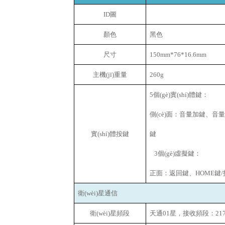
ID
圖
顏色
黑色
尺寸
150mm*76*16.6mm
主機(jī)重量
260g
5
個(gè)實(shí)體鍵：
側(cè)面：音量加鍵、音量減鍵
實(shí)體按鍵
鍵
3個(gè)虛擬鍵：
正面：返回鍵、HOME鍵/指
衛(wèi)星通信
衛(wèi)星頻段
天通01星，接收頻段：2170-