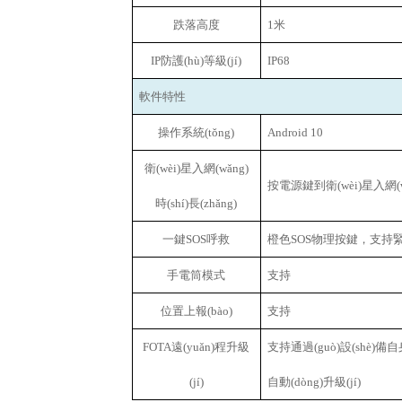
跌落高度
1
米
IP
防護(hù)等級(jí)
IP68
軟件特性
操作系統(tǒng)
Android 10
衛(wèi)星入網(wǎng)
按電源鍵到衛(wèi)星入網(w
時(shí)長(zhǎng)
一鍵SOS呼救
橙色SOS物理按鍵，支持
手電筒模式
支持
位置上報(bào)
支持
FOTA
遠(yuǎn)程升級
支持通過(guò)設(shè)備自身
(jí)
自動(dòng)升級(jí)