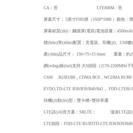
CA
：否
LTE800M :
否
屏幕尺寸：
5
英寸
FHD
屏（
1920*1080
）顏色：
屏幕材質(zhì)：觸摸屏
(
電容
)
電池容量：
45
標(biāo)準(zhǔn)配置：充電器、耳機(jī)、
USB
數
產(chǎn)品尺寸：
150
×
75
×
15.6mm
重量：約
2
網(wǎng)絡(luò)支持
大
S
頻段（
2170-2200MHz
下
GSM B2/B3/B8
，
CDMA BC0
，
WCDMA B1/B8
EVDO,TD-LTE B38/B39/B40/B41
，
FDD-LTEB1/
待機(jī)類(lèi)型：
雙卡槽
+
雙待單通
LTE
語(yǔ)音方案：
SRLTE
；
漫游
LTE
語(
LTE
頻段：
FDD-LTE:B1/B3TD-LTE:B38/B39/B40