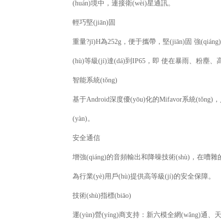
(huán)境中，連接衛(wèi)星通訊。
輕巧堅(jiān)固
重量?jī)H為
252g
，便于攜帶，堅(jiān)固
強(qián
(hù)等級(jí)達(dá)到
IP65
，即
使在暴雨、粉塵、高溫
智能系統(tǒng)
基于
Android
深度優(yōu)化的
Mifavor
系統(tǒng)
(yàn)。
安全通信
增強(qiáng)的音頻輸出和降噪技術(shù)，在嘈雜
為行業(yè)用戶(hù)提供高等級(jí)的安全保障。
技術(shù)指標(biāo)
運(yùn)營(yíng)商支持：新六模全網(wǎng)通、天通衛