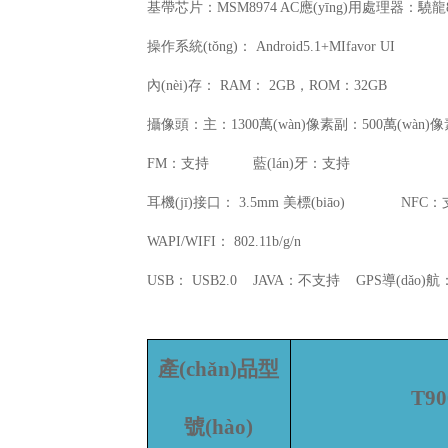
基帶芯片：
MSM8974 AC
應(yīng)用處理器：驍龍
操作系統(tǒng)：
Android5.1+MIfavor UI
內(nèi)存：
RAM
：
2GB
，
ROM
：
32GB
攝像頭：主：
1300
萬(wàn)像素
副：
500
萬(wàn)
FM
：支持
藍(lán)牙：支持
耳機(jī)接口：
3.5mm
美標(biāo)
NFC
：
WAPI/WIFI
：
802.11b/g/n
USB
：
USB2.0 JAVA
：
不支持
GPS
導(dǎo)航
產(chǎn)品型
T90
號(hào)