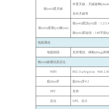
外置天線，天線旋轉(zhuǎ
衛(wèi)星天線
全向天線等
衛(wèi)星語(yǔ)音：1.2/2.4
衛(wèi)星業(yè)務(wù)
衛(wèi)星短信：140字節(ji
地面通信
地面頻段
支持電信、移動(dòng)和聯(
無(wú)線通信及定位
WIFI
802.11a/b/g/n/ac Wifi 2.4
藍(lán)牙
藍(lán)牙4.2
NFC
支持
定位
GPS
、北斗