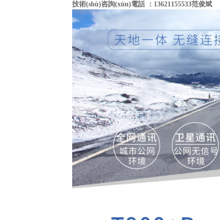
技術(shù)咨詢(xún)電話 ：13621155533范俊斌