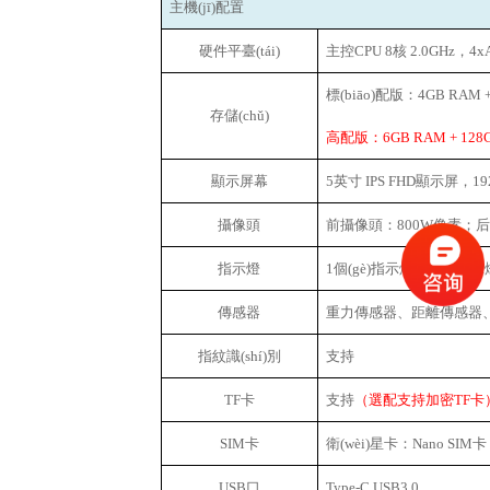
主機(jī)配置
硬件平臺(tái)
主控CPU 8核 2.0GHz，4
標(biāo)配版：4GB RAM +
存儲(chǔ)
高配版：6GB RAM + 128
顯示屏幕
5
英寸 IPS FHD顯示屏，
攝像頭
前攝像頭：800W像素；后
指示燈
1
個(gè)指示燈：電源指
傳感器
重力傳感器、距離傳感器
指紋識(shí)別
支持
TF
卡
支持
（選配支持加密TF卡
SIM
卡
衛(wèi)星卡：Nano SIM
USB
口
Type-C USB3.0