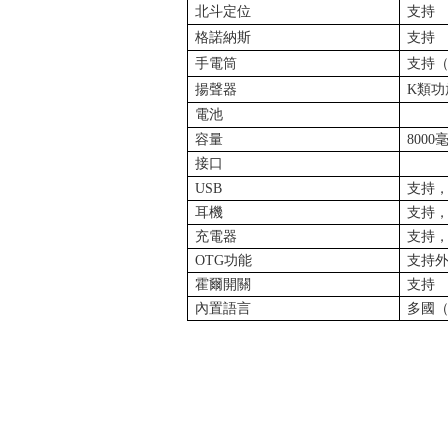
北斗定位
支持
格諾納斯
支持
手電筒
支持
揚聲器
K
類功
電池
容量
8000
接口
USB
支持
耳機
支持
充電器
支持
OTG
功能
支持
霍爾開關
支持
內置語言
多國