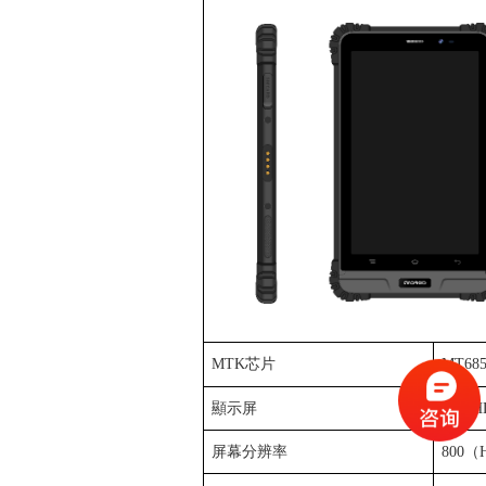
MTK
芯片
MT68
顯示屏
8.0" 
屏幕分辨率
800
（