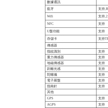
數據通訊
藍牙
支持
,
Wifi
支持
,2
NFC
支持
U
盤功能
支持
存儲卡
支持
T
傳感器
指紋識別
支持
重力傳感器
支持
地磁傳感器
支持
距離光感
支持
陀螺儀
支持
電子羅盤
支持
指南針
支持
其他
GPS
支持
AGPS
支持