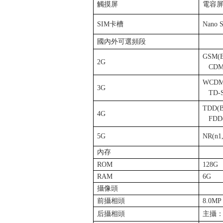
觸摸屏
電容
SIM
卡槽
Nano 
國內外可選頻段
GSM(Ba
2G
CDMA
WCDMA
3G
TD-S
TDD(Ba
4G
FDD(B
5G
NR(n1,
內存
ROM
128G
RAM
6G
攝像頭
前攝相頭
8.0MP
后攝相頭
主攝