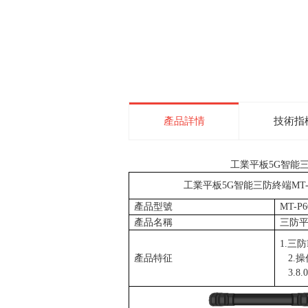
產品詳情
技術指
工業平板
5G
智能
工業平板
5G
智能三防終端
MT-
產品型號
MT-P6
產品名稱
三防
1.
三防
產品特征
2.
操
3.8.0