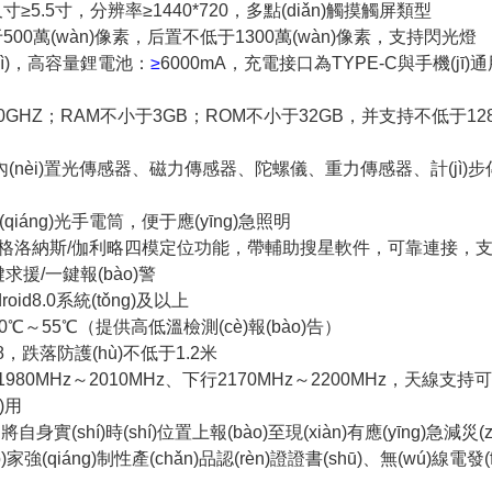
寸≥5.5寸，分辨率≥1440*720，多點(diǎn)觸摸觸屏類型
00萬(wàn)像素，后置不低于1300萬(wàn)像素，支持閃光燈
(jì)，高容量鋰電池：
≥
6000mA，充電接口為TYPE-C與手機(jī)
0GHZ；RAM不小于3GB；ROM不小于32GB，并支持不低于12
內(nèi)置光傳感器、磁力傳感器、陀螺儀、重力傳感器、計(jì
qiáng)光手電筒，便于應(yīng)急照明
/格洛納斯/伽利略四模
定位功能，帶輔助搜星軟件，可靠連接，
援/一鍵報(bào)警
roid8.0系統(tǒng)及以上
0
℃
～55
℃
（提供高低溫檢測(cè)報(bào)告）
P68，跌落防護(hù)不低于1.2米
80MHz～2010MHz、下行2170MHz～2200MHz，天線
)用
身實(shí)時(shí)位置上報(bào)至現(xiàn)有應(yīng)急減災(zā
)家強(qiáng)制性產(chǎn)品認(rèn)證證書(shū)、無(wú)線電發(