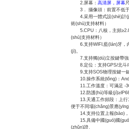
2.
屏幕：
高清屏，屏幕
尺
3
． 攝像頭：前置不低于5
4.
采用一體式設(shè)計
術(shù)支持材料）
5.CPU
：八核，主頻≥2.
(shù)支持材料）
6.
支持WIFI,藍(lán)牙，
(jì)。
7.
支持獨(dú)立按鍵帶強(
8.
定位：支持
GPS/
北斗
9.
支持SOS物理按鍵一鍵求
10.
操作系統(tǒng)：And
11.
工作溫度：可滿足 -3
12.
防護(hù)等級(jí)≥I
13.
天通工作頻段：上行19
便于不同場(chǎng)景應(yīng
14.
支持位置上報(bào)，將自
15.
具備中國(guó)國(guó
(zhǔn)證、