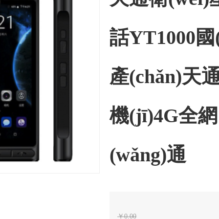
話YT1000國(
產(chǎn)天
機(jī)4G全網
(wǎng)通
￥
0.00