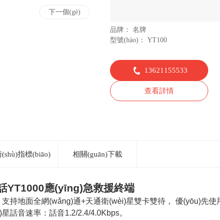
下一個(gè)
品牌
名牌
型號(hào)
YT100
13621155533
查看詳情
shù)指標(biāo)
相關(guān)下載
話YT1000應(yīng)急救援終端
制式：支持地面全網(wǎng)通+天通衛(wèi)星雙卡雙待， 優(yōu)先
i)星話音速率：話音1.2/2.4/4.0Kbps。