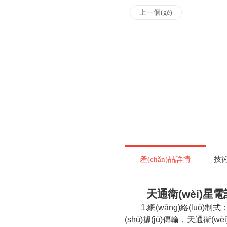
上一個(gè)
產(chǎn)品詳情
技術(
天通衛(wèi)星電
1.
網(wǎng)絡(luò)
(shù)據(jù)傳輸，天通衛(wè