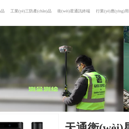
)品
工業(yè)三防產(chǎn)品
衛(wèi)星通訊終端
行業(yè)應(yīng)
天通衛(wèi