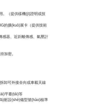
通用。（提供樣機(jī)證明或技
8G的擴(kuò)展卡（提供技術
)步傳感器、近距離傳感、氣壓計
支持加密。
支持可拆卸可外接全向或車載天線
i)平臺(tái)等
fā)射設(shè)備型號(hào)核準