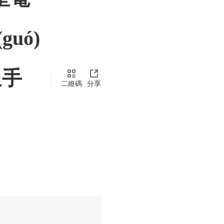
guó)
通手
二維碼
分享