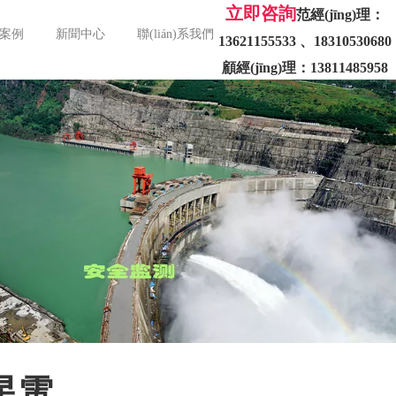
立即咨詢
范經(jīng)理：
用案例
新聞中心
聯(lián)系我們
13621155533 、
顧經(jīng)理：13811485958
)星電