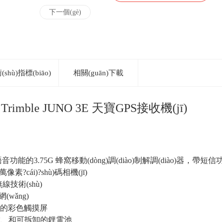
下一個(gè)
shù)指標(biāo)
相關(guān)下載
UNO 3E 天寶GPS接收機(jī)
ù)及語音功能的3.75G 蜂窩移動(dòng)調(diào)制解調(diào)器，帶短信
像素?cái)?shù)碼相機(jī)
0 無線技術(shù)
網(wǎng)
下可視的彩色觸摸屏
可充電、和可拆卸的鋰電池