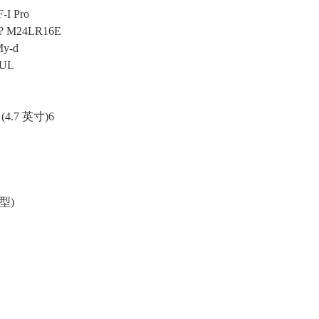
F-I Pro
s ? M24LR16E
My-d
 UL
4.7 英寸)6
型)