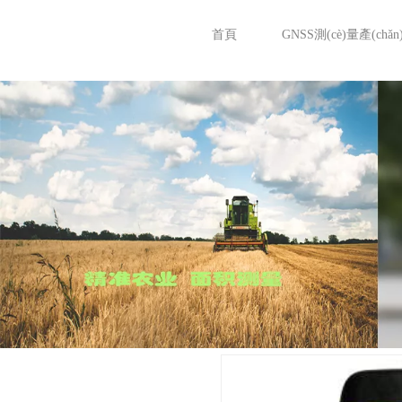
首頁
GNSS測(cè)量產(chǎn