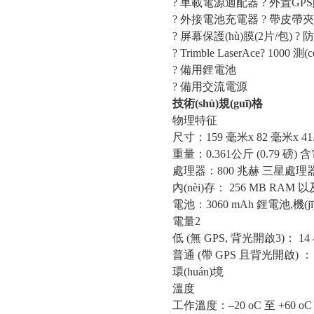
? 車載電源適配器 ? 外置GP
? 外接電池充電器 ? 帶皮帶
? 屏幕保護(hù)膜(2片/包) ?
? Trimble LaserAce? 100
? 備用鋰電池
? 備用交流電源
技術(shù)規(guī)格
物理特征
尺寸：159 毫米x 82 毫米x 41.
重量：0.361公斤 (0.79 磅) 
處理器：800 兆赫 三星處理
內(nèi)存： 256 MB RAM 以及
電池：3060 mAh 鋰電池,機(jī
電量2
低 (無 GPS, 背光開啟3)： 14 
普通 (帶 GPS 且背光開啟) ： 1
環(huán)境
溫度
工作溫度：–20 oC 至 +60 oC (–