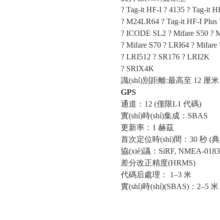
? Tag-it HF-I ? 4135 ? Tag-it H
? M24LR64 ? Tag-it HF-I Plu
? ICODE SL2 ? Mifare S50 ? 
? Mifare S70 ? LRI64 ? Mifare
? LRI512 ? SR176 ? LRI2K
? SRIX4K
識(shí)別距離:最高至 12 厘米 (
GPS
通道：12 (僅限L1 代碼)
實(shí)時(shí)集成：SBAS
更新率：1 赫茲
首次定位時(shí)間：30 秒 (典
協(xié)議：SiRF, NMEA-0183
差分改正精度(HRMS)
代碼后處理： 1–3 米
實(shí)時(shí)(SBAS)：2–5 米