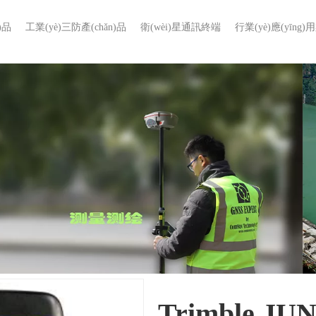
)品
工業(yè)三防產(chǎn)品
衛(wèi)星通訊終端
行業(yè)應(yīng)
Trimble JU