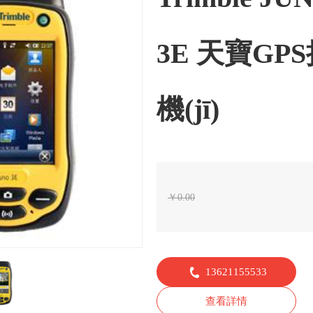
3E 天寶GP
機(jī)
￥
0.00
13621155533
查看詳情