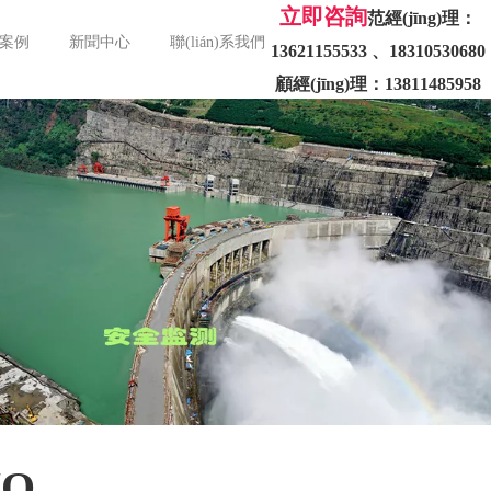
立即咨詢
范經(jīng)理：
用案例
新聞中心
聯(lián)系我們
13621155533 、
顧經(jīng)理：13811485958
NO