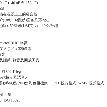
C (–40 oF 至 158 oF)
)露
跌落在鋪在混凝土上的膠合板
°F)時(shí)，6個(gè)面各跌落2次。
落) x 50厘米(1.64英尺)，10次/分鐘
microSDHC 兼容)
A (240 x 320像素
背光
ng)及話筒, 錄音及回放工具
i 802.11b/g
shù)據(jù)及語音5
自動(dòng)對(duì)焦彩色相機(jī)，JPEG照片格式, WMV 視頻格式
D 讀、寫
, ISO 15693