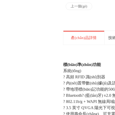
上一個(gè)
產(chǎn)品詳情
技術(
Trimble J
標(biāo)準(zhǔn)功能
系統(tǒng)
? 高頻 RFID 識(shí)別器
? 內(nèi)置帶數(shù)據(j
? 帶地理標(biāo)記功能的500萬
? Bluetooth? (藍(lán)牙) v2.
? 802.11b/g + WAPI 無線局域
? 3.5 英寸 QVGA 陽光
? 使用壽命長(zhǎng)、