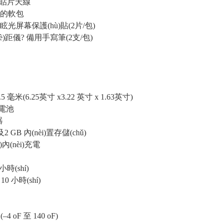
S貼片天線
夾的軟包
 防眩光屏幕保護(hù)貼(2片/包)
0 測(cè)距儀? 備用手寫筆(2支/包)
5 毫米(6.25英寸 x3.22 英寸 x 1.63英寸)
含電池
器
2 GB 內(nèi)置存儲(chǔ)
)內(nèi)充電
小時(shí)
0 小時(shí)
4 oF 至 140 oF)