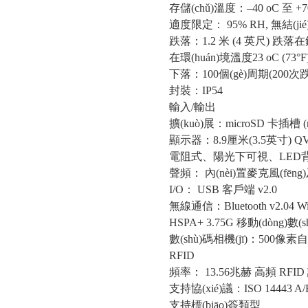
存儲(chǔ)溫度：–40 oC 至 +70 o
適度限定： 95% RH, 無結(jié
跌落：1.2 米 (4 英尺) 
在環(huán)境溫度23 oC (73
下落：100個(gè)周期(200次跌
封裝：IP54
輸入/輸出
擴(kuò)展：microSD 卡插槽 (
顯示器：8.9厘米(3.5英寸) QVG
電阻式、陽光下可視、LED
聲頻： 內(nèi)置麥克風(fē
I/O： USB 客戶端 v2.0
無線通信：Bluetooth v2.04 Wi-F
HSPA+ 3.75G 移動(dòng)數(
數(shù)碼相機(jī)：500像素
RFID
頻率： 13.56兆赫 高頻 RFI
支持協(xié)議：ISO 14443 A/B
支持標(biāo)簽類型