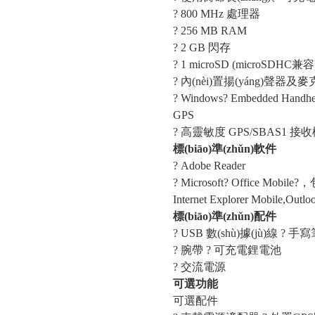
? 800 MHz 處理器
? 256 MB RAM
? 2 GB 閃存
? 1 microSD (microSDHC
? 內(nèi)置揚(yáng)聲器及麥克
? Windows? Embedded Handhe
GPS
? 高靈敏度 GPS/SBAS1 接收
標(biāo)準(zhǔn)軟件
? Adobe Reader
? Microsoft? Office Mobile?
Internet Explorer Mobile,Outl
標(biāo)準(zhǔn)配件
? USB 數(shù)據(jù)線 ?
? 腕帶 ? 可充電鋰電池
? 交流電源
可選功能
可選配件