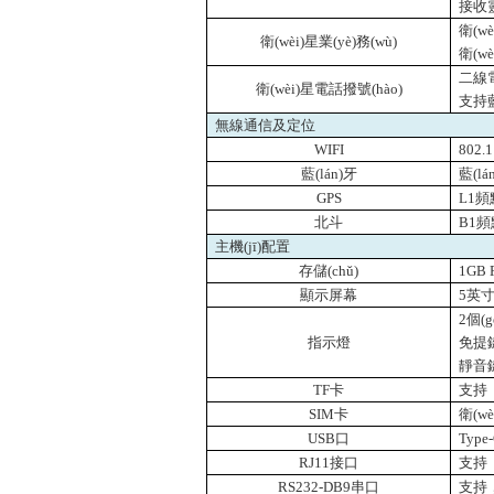
接收靈
衛(wè
衛(wèi)星業(yè)務(wù)
衛(w
二線電
衛(wèi)星電話撥號(hào)
支持藍
無線通信及定位
WIFI
802.1
藍(lán)牙
藍(lá
GPS
L1
頻點
北斗
B1
頻點
主機(jī)配置
存儲(chǔ)
1GB
顯示屏幕
5
英
2
個(
指示燈
免提
靜音
TF
卡
支持
SIM
卡
衛(w
USB
口
Type
RJ11
接口
支持
RS232-DB9
串口
支持