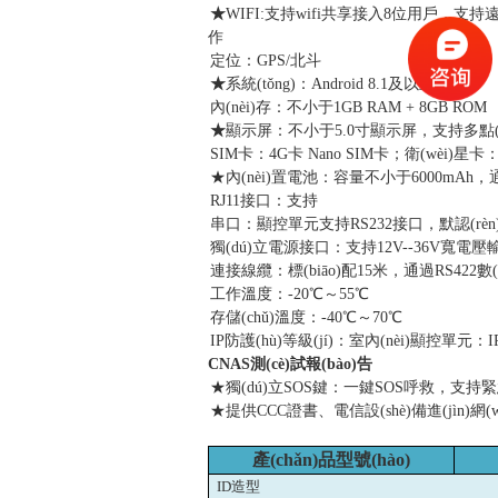
★
WIFI:
支持wifi共享接入8位用戶，支持遠(yu
作
定位：GPS/北斗
★
系統(tǒng)：Android 8.1及以上
內(nèi)存：不小于1GB RAM + 8GB ROM
★
顯示屏：不小于5.0寸顯示屏，支持多點(d
SIM
卡：4G卡 Nano SIM卡；衛(wèi)星卡
★內(nèi)置電池：容量不小于6000mAh，通話
RJ11
接口：支持
串口：顯控單元支持RS232接口，默認(rèn)波
獨(dú)立電源接口：支持12V--36V寬電壓
連接線纜：標(biāo)配15米，通過RS422數(sh
工作溫度：-20℃～55℃
存儲(chǔ)溫度：-40℃～70℃
IP
防護(hù)等級(jí)：室內(nèi)顯控單元
CNAS
測(cè)試報(bào)告
★獨(dú)立SOS鍵：一鍵SOS呼救，支
★
提供CCC證書、電信設(shè)備進(jìn)網(
產(chǎn)品型號(hào)
ID
造型