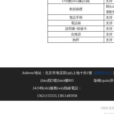
USB
數(shù)據(jù)線
支持
標(b
射頻線纜
選配
電話手柄
支持
電話線
支持
說明書+保修卡
支持
合格證
支持
抱桿
支持
Address/地址：
北京市海淀區(qū)上地十街1號
備案號(hào):
版權(quán
24小時(shí)服務(wù)熱線電話：
13621155533,13811485958
?2020 