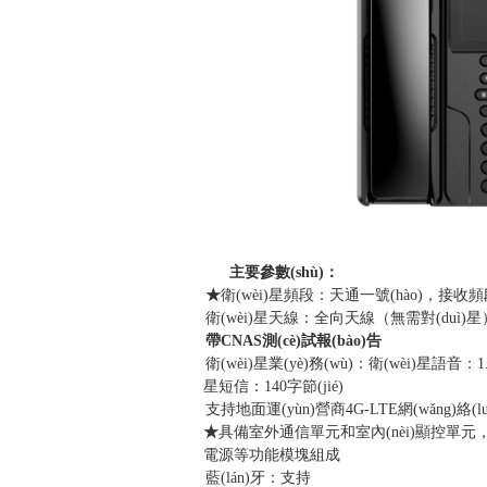
主要參數(shù)：
★
衛(wèi)星頻段：天通一號(hào)，接收頻段：
衛(wèi)星天線：全向天線（無需對(duì)星）
帶
CNAS
測(cè)試報(bào)告
衛(wèi)星業(yè)務(wù)：衛(wèi)星語音：1.2/
星短信：140字節(jié)
支持地面運(yùn)營商4G-LTE網(wǎng)絡(l
★
具備室外通信單元和室內(nèi)顯控單
電源等功能模塊組成
藍(lán)牙：支持