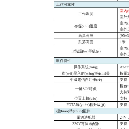
工作可靠性
室內(
工作溫度
室外天
室內(
存儲(chǔ)溫度
室外天
高溫高濕
(95
±
跌落高度
1
米
室內(n
IP
防護(hù)等級(jí)
室外天
軟件特性
操作系統(tǒng)
Andro
衛(wèi)星入網(wǎng)時(shí)長
按電源
中國電信自注冊(cè)
支持
橙色
一鍵SOS呼救
支持
位置上報(bào)
支持
FOTA
遠(yuǎn)程升級(jí)
支持。
標(biāo)準(zhǔn)配件
電源適配器
24V
220V
電源適配器
支持