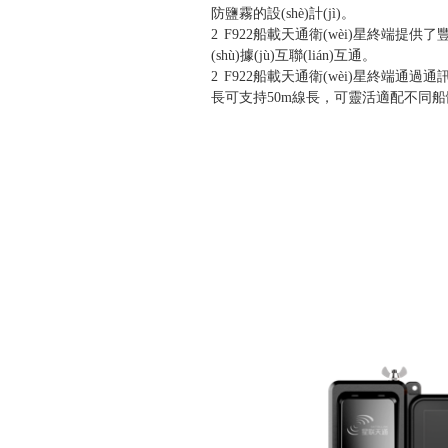
防鹽霧的設(shè)計(jì)。
2
F922
船載天通衛(wèi)星終端提供了
(shù)據(jù)互聯(lián)互通。
2
F922
船載天通衛(wèi)星終端通過通
長可支持50m線長，可靈活適配不同船體