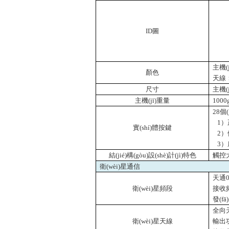
ID
圖
主機(
顏色
天線
尺寸
主機(j
主機(jī)重量
1000
28
個(
1）
實(shí)體按鍵
2）側
3）
結(jié)構(gòu)設(shè)計(jì)特色
觸控大
衛(wèi)星通信
天通
衛(wèi)星頻段
接收頻
發(f
全向天
衛(wèi)星天線
輸出功