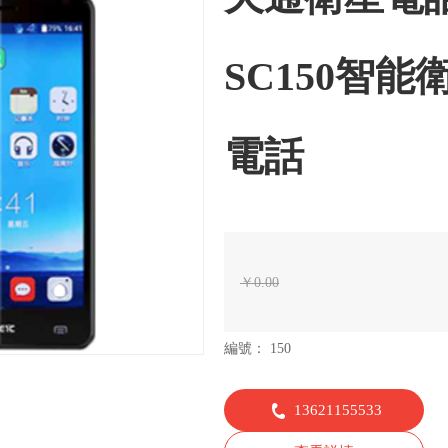
SC150智能
電話
￥
0.00
編號
150
13621155533