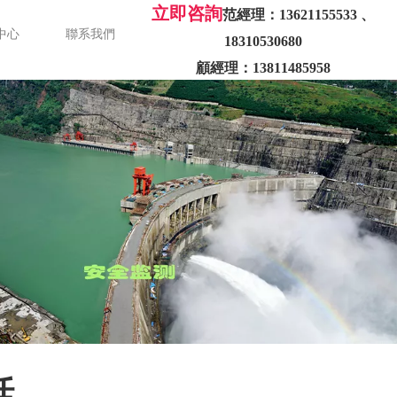
立即咨詢
范經理：13621155533 、
中心
聯系我們
顧經理：13811485958
話