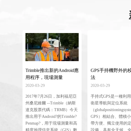
Trimble推出新的Android應
GPS手持機野外的
用程序，現場測量
法
2020-03-29
2020-03-29
2017年7月26日，加利福尼亞
手持式GPS是一種利
州桑尼維爾 --Trimble（納斯
衛星導航與定位系統
達克股票代碼：TRMB）今天
（globalpositioningsys
推出用于Android?的Trimble?
GPS）相結合、體積
Penmap?，用于現場測量和高
帶方便、獨立使用的
精度地理信息系統（GIS）數
設備，具有全天候、