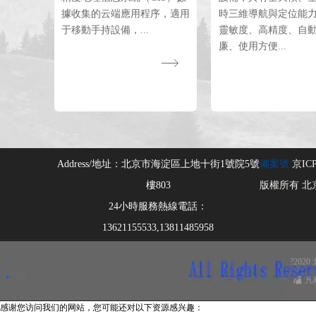
據收集的云端應用程序，適用
時三維導航與定位能
于移動手持設備，...
靈敏度、高精度、自
廉、使用方便...
Address/地址：
北京市海淀區上地十街1號院5號
備案號:
京ICP
版權所有 北
24小時服務熱線電話：
13621155533,13811485958
?20
凡
感谢您访问我们的网站，您可能还对以下资源感兴趣：