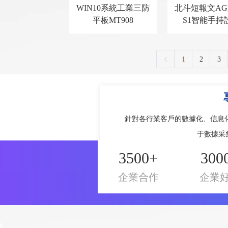
WIN10系統工業三防
北斗短報文AG
平板MT908
S1智能手持
1
2
3
針對各行業客戶的數據化、信息
于數據采
300
3500+
企業
企業合作